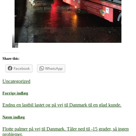
Flot
og
højt
Share this:
Oliventræ
Facebook
WhatsApp
Uncategorized
Forrige indlæg
Endnu en lastbil lastet og på vej til Danmark til en glad kunde.
Næste indlæg
Flotte palmer på vej til Danmark. Tåler ned til -15 grader, så ingen
problemer.