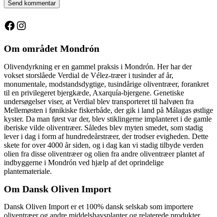
Facebook
Instagram
Om området Mondrón
Olivendyrkning er en gammel praksis i Mondrón. Her har der
vokset storslåede Verdial de Vélez-træer i tusinder af år,
monumentale, modstandsdygtige, tusindårige oliventræer, forankret
til en privilegeret bjergkæde, Axarquía-bjergene. Genetiske
undersøgelser viser, at Verdial blev transporteret til halvøen fra
Mellemøsten i fønikiske fiskerbåde, der gik i land på Málagas østlige
kyster. Da man først var der, blev stiklingerne implanteret i de gamle
iberiske vilde oliventræer. Således blev myten smedet, som stadig
lever i dag i form af hundredeårstræer, der trodser evigheden. Dette
skete for over 4000 år siden, og i dag kan vi stadig tilbyde verden
olien fra disse oliventræer og olien fra andre oliventræer plantet af
indbyggerne i Mondrón ved hjælp af det oprindelige
plantemateriale.
Om Dansk Oliven Import
Dansk Oliven Import er et 100% dansk selskab som importere
oliventræer og andre middelshavsplanter og relaterede produkter