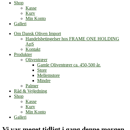
Shop
Kasse
Kurv
Min Konto
Galleri
Om Dansk Oliven Import
Handelsbetingelser hos FRAME ONE HOLDING
ApS
Kontakt
Produkter
Oliventræer
Gamle Oliventræer ca. 450-500 år.
Store
Mellemstore
Mindre
Palmer
Råd & Vejledning
Shop
Kasse
Kurv
Min Konto
Galleri
Vi var meget tidligt i gang denne morgen