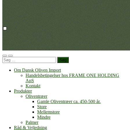
Dansk
Toggle
Toggle
Oliven
Søg
mobile
search
Import
efter:
menu
field
Om Dansk Oliven Import
Handelsbetingelser hos FRAME ONE HOLDING
ApS
Kontakt
Produkter
Oliventræer
Gamle Oliventræer ca. 450-500 år.
Store
Mellemstore
Mindre
Palmer
Råd & Vejledning