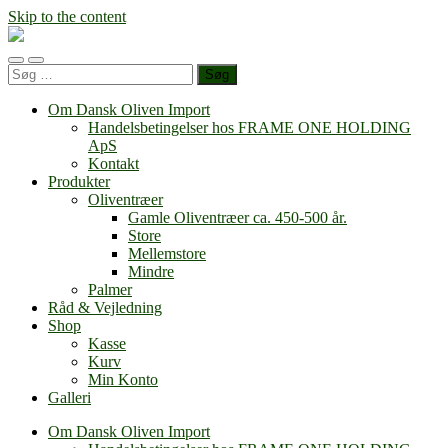
Skip to the content
Dansk
Oliven
Toggle
Toggle
Import
Søg
mobile
search
efter:
menu
field
Om Dansk Oliven Import
Handelsbetingelser hos FRAME ONE HOLDING
ApS
Kontakt
Produkter
Oliventræer
Gamle Oliventræer ca. 450-500 år.
Store
Mellemstore
Mindre
Palmer
Råd & Vejledning
Shop
Kasse
Kurv
Min Konto
Galleri
Om Dansk Oliven Import