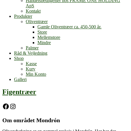
Handelsbetingelser hos FRAME ONE HOLDING
ApS
Kontakt
Produkter
Oliventræer
Gamle Oliventræer ca. 450-500 år.
Store
Mellemstore
Mindre
Palmer
Råd & Vejledning
Shop
Kasse
Kurv
Min Konto
Galleri
Figentræer
Facebook
Instagram
Om området Mondrón