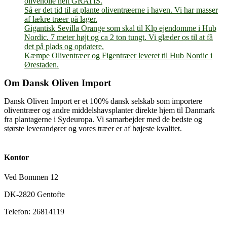
olivenolie helt GRATIS.
Så er det tid til at plante oliventræerne i haven. Vi har masser
af lækre træer på lager.
Gigantisk Sevilla Orange som skal til Klp ejendomme i Hub
Nordic. 7 meter højt og ca 2 ton tungt. Vi glæder os til at få
det på plads og opdatere.
Kæmpe Oliventræer og Figentræer leveret til Hub Nordic i
Ørestaden.
Om Dansk Oliven Import
Dansk Oliven Import er et 100% dansk selskab som importere
oliventræer og andre middelshavsplanter direkte hjem til Danmark
fra plantagerne i Sydeuropa. Vi samarbejder med de bedste og
største leverandører og vores træer er af højeste kvalitet.
Kontor
Ved Bommen 12
DK-2820 Gentofte
Telefon: 26814119