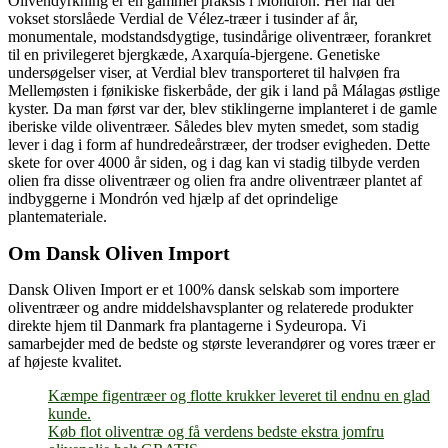
Olivendyrkning er en gammel praksis i Mondrón. Her har der
vokset storslåede Verdial de Vélez-træer i tusinder af år,
monumentale, modstandsdygtige, tusindårige oliventræer, forankret
til en privilegeret bjergkæde, Axarquía-bjergene. Genetiske
undersøgelser viser, at Verdial blev transporteret til halvøen fra
Mellemøsten i fønikiske fiskerbåde, der gik i land på Málagas østlige
kyster. Da man først var der, blev stiklingerne implanteret i de gamle
iberiske vilde oliventræer. Således blev myten smedet, som stadig
lever i dag i form af hundredeårstræer, der trodser evigheden. Dette
skete for over 4000 år siden, og i dag kan vi stadig tilbyde verden
olien fra disse oliventræer og olien fra andre oliventræer plantet af
indbyggerne i Mondrón ved hjælp af det oprindelige
plantemateriale.
Om Dansk Oliven Import
Dansk Oliven Import er et 100% dansk selskab som importere
oliventræer og andre middelshavsplanter og relaterede produkter
direkte hjem til Danmark fra plantagerne i Sydeuropa. Vi
samarbejder med de bedste og største leverandører og vores træer er
af højeste kvalitet.
Kæmpe figentræer og flotte krukker leveret til endnu en glad
kunde.
Køb flot oliventræ og få verdens bedste ekstra jomfru